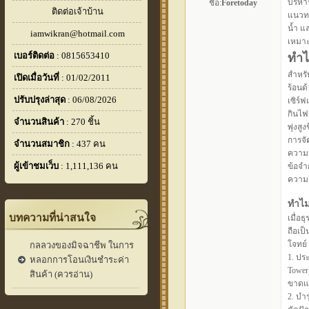
บริหา
ชื่อ:
Foretoday
ติดต่อเจ้าบ้าน
แนวทา
น้ำ แ
iamwikran@hotmail.com
เหมาะ
เบอร์ติดต่อ
: 0815653410
ทำไ
สำหรั
เปิดเมื่อวันที่
: 01/02/2011
ร้อนด
ปรับปรุงล่าสุด
: 06/08/2026
เซิร์ฟ
กินไฟส
จำนวนสินค้า
: 270 ชิ้น
พุ่งสูง
การจั
จำนวนสมาชิก
: 437 คน
ความ
ผู้เข้าชมเว็บ
: 1,111,136 คน
ข้อจำ
ความย
ทำไม
บทความที่น่าสนใจ
เมื่อ
ถือเป
โจทย์ 
กลลวงของมิจฉาชีพ ในการ
1. ปร
หลอกการโอนเงินชำระค่า
Tower
สินค้า (ควรอ่าน)
ขาดแ
2. บำ