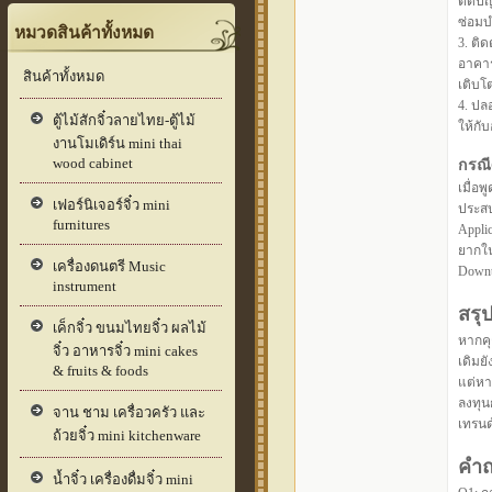
ตัดปั
ซ่อมบ
หมวดสินค้าทั้งหมด
3. ติด
อาคาร
สินค้าทั้งหมด
เติบโ
4. ปล
ตู้ไม้สักจิ๋วลายไทย-ตู้ไม้
ให้กั
งานโมเดิร์น mini thai
wood cabinet
กรณี
เมื่อพ
เฟอร์นิเจอร์จิ๋ว mini
ประสบ
furnitures
Applic
ยากใน
เครื่องดนตรี Music
Downt
instrument
สรุ
เค็กจิ๋ว ขนมไทยจิ๋ว ผลไม้
หากคุ
จิ๋ว อาหารจิ๋ว mini cakes
เดิมย
& fruits & foods
แต่หา
ลงทุน
จาน ชาม เครื่อวครัว และ
เทรนด์
ถ้วยจิ๋ว mini kitchenware
คำถ
น้ำจิ๋ว เครื่องดื่มจิ๋ว mini