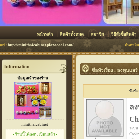
หน้าหลัก
สินค้าทั้งหมด
สมาชิก
วิธีสั่งซื้อสินค้า
http://minithaicabinet.plazacool.com/
url :
ค้นหาสิน
Information
ชื่อหัวเรื่อง : ลงทุนแอ
ข้อมูลเจ้าของร้าน
หัวข้อ
ลง
Chi
minithaicabinet
ระบบ 
- ร้านนี้ได้ลงทะเบียนแล้ว -
Cool