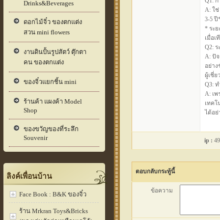
Q1: ก
Drinks&Beverages
A: ใช่
3-5 ป
ดอกไม้จิ๋ว ของตกแต่ง
* ระย
สวน mini flowers
เมื่อ
Q2: ระ
งานดินปั้นรูปสัตว์ ตุ๊กตา
A: ปั
คน ของตกแต่ง
อย่าง
ผู้เชี
ของจิ๋วแยกชิ้น mini
Q3: 
A: เพ
ร้านค้า แผงค้า Model
เทคโน
Shop
ได้อย
ของขวัญของที่ระลึก
Souvenir
ip :
49
ตอบกลับกระทู้นี้
ลิงค์เพื่อนบ้าน
ข้อความ
Face Book : B&K ของจิ๋ว
ร้าน Mrkran Toys&Bricks