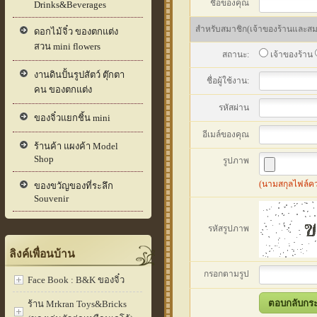
ชื่อของคุณ
Drinks&Beverages
สำหรับสมาชิก(เจ้าของร้านและสมาช
ดอกไม้จิ๋ว ของตกแต่ง
สวน mini flowers
สถานะ:
เจ้าของร้าน
งานดินปั้นรูปสัตว์ ตุ๊กตา
ชื่อผู้ใช้งาน:
คน ของตกแต่ง
รหัสผ่าน
ของจิ๋วแยกชิ้น mini
อีเมล์ของคุณ
ร้านค้า แผงค้า Model
Shop
รูปภาพ
(นามสกุลไฟล์ควรเ
ของขวัญของที่ระลึก
Souvenir
รหัสรูปภาพ
ลิงค์เพื่อนบ้าน
กรอกตามรูป
Face Book : B&K ของจิ๋ว
ร้าน Mrkran Toys&Bricks