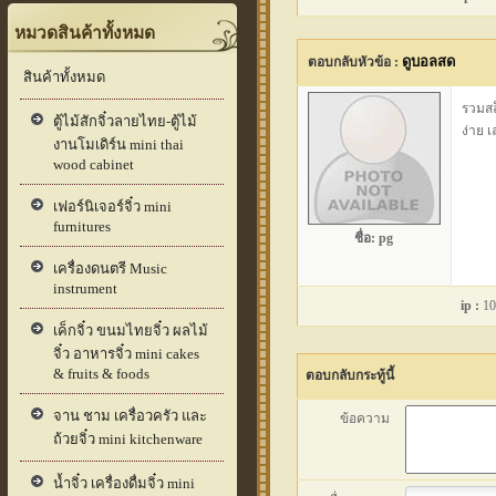
หมวดสินค้าทั้งหมด
ดูบอลสด
ตอบกลับหัวข้อ :
สินค้าทั้งหมด
รวมสล
ตู้ไม้สักจิ๋วลายไทย-ตู้ไม้
ง่าย 
งานโมเดิร์น mini thai
wood cabinet
เฟอร์นิเจอร์จิ๋ว mini
furnitures
ชื่อ:
pg
เครื่องดนตรี Music
instrument
ip :
10
เค็กจิ๋ว ขนมไทยจิ๋ว ผลไม้
จิ๋ว อาหารจิ๋ว mini cakes
& fruits & foods
ตอบกลับกระทู้นี้
จาน ชาม เครื่อวครัว และ
ข้อความ
ถ้วยจิ๋ว mini kitchenware
น้ำจิ๋ว เครื่องดื่มจิ๋ว mini