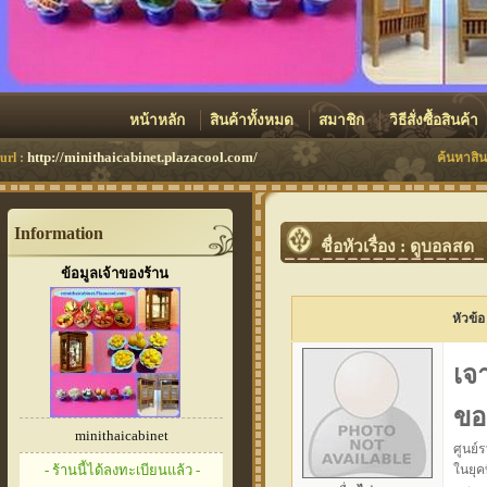
หน้าหลัก
สินค้าทั้งหมด
สมาชิก
วิธีสั่งซื้อสินค้า
http://minithaicabinet.plazacool.com/
url :
ค้นหาสิน
Information
ชื่อหัวเรื่อง : ดูบอลสด
ข้อมูลเจ้าของร้าน
หัวข้อ
เจ
ขอ
minithaicabinet
ศูนย์
- ร้านนี้ได้ลงทะเบียนแล้ว -
ในยุค