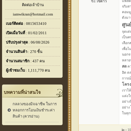
แพลตฟ
ชื่อ:
ไข่ดาว
ติดต่อเจ้าบ้าน
จริงส
คอมมู
iamwikran@hotmail.com
ดังมา
เบอร์ติดต่อ
: 0815653410
ศูน
จุดเด
เปิดเมื่อวันที่
: 01/02/2011
เป็นค
ปรับปรุงล่าสุด
: 06/08/2026
เลือก
เพื่อ
จำนวนสินค้า
: 270 ชิ้น
นอกจาก
หลายข
จำนวนสมาชิก
: 437 คน
สด
คว
ผู้เข้าชมเว็บ
: 1,111,770 คน
ฮิต 
การณ์
โครง
เราให
บทความที่น่าสนใจ
แต่งใ
อย่าง
กลลวงของมิจฉาชีพ ในการ
อย่าง
หลอกการโอนเงินชำระค่า
ในทุก
สินค้า (ควรอ่าน)
ip :
10