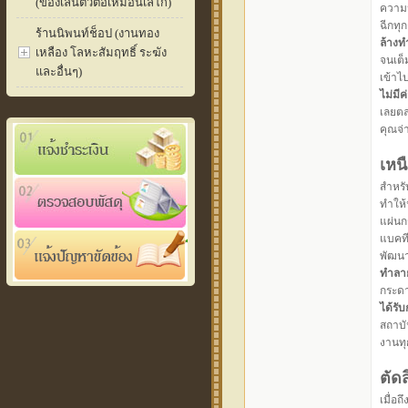
(ของเล่นตัวต่อเหมือนเลโก้)
ความน
ฉีกทุ
ร้านนิพนท์ช็อป (งานทอง
ล้างท
เหลือง โลหะสัมฤทธิ์ ระฆัง
จนเต็
และอื่นๆ)
เข้าไ
ไม่มี
เลยตล
คุณจ่
เหน
สำหรับ
ทำให้
แผ่นก
แบคที
พัฒนา
ทำลาย
กระดา
ได้รั
สถาบั
งานทุ
ตัดส
เมื่อ