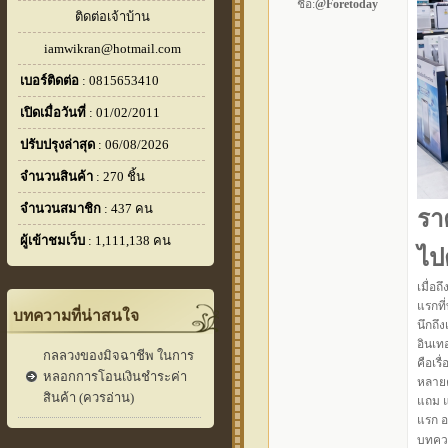
ชื่อ:
@Foretoday
ติดต่อเจ้าบ้าน
iamwikran@hotmail.com
เบอร์ติดต่อ
: 0815653410
เปิดเมื่อวันที่
: 01/02/2011
ปรับปรุงล่าสุด
: 06/08/2026
จำนวนสินค้า
: 270 ชิ้น
จำนวนสมาชิก
: 437 คน
รา
ผู้เข้าชมเว็บ
: 1,111,138 คน
ไป
เมื่อถ
แรกที่
บทความที่น่าสนใจ
นึกถึ
อินเท
กลลวงของมิจฉาชีพ ในการ
คือเร
หลอกการโอนเงินชำระค่า
หลายค
สินค้า (ควรอ่าน)
แถม แ
แรก อ
บทควา