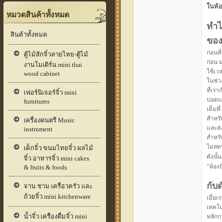
ในห้
หมวดสินค้าทั้งหมด
ทำไ
สินค้าทั้งหมด
ของ
ก่อนท
ตู้ไม้สักจิ๋วลายไทย-ตู้ไม้
ก่อน 
งานโมเดิร์น mini thai
ใช้เว
wood cabinet
ในช่ว
ที่เรา
เฟอร์นิเจอร์จิ๋ว mini
ปอดแล
furnitures
เต็มที่
สำหรับ
เครื่องดนตรี Music
และส
instrument
สำหรั
ไม่สด
เค็กจิ๋ว ขนมไทยจิ๋ว ผลไม้
ดังนั้
จิ๋ว อาหารจิ๋ว mini cakes
"ห้อง
& fruits & foods
กับ
จาน ชาม เครื่อวครัว และ
ถ้วยจิ๋ว mini kitchenware
เมื่อ
เทคโน
น้ำจิ๋ว เครื่องดื่มจิ๋ว mini
หลักก