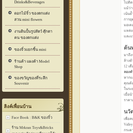
Drinks&Beverages
ไปติดอ
แม้ว่า
ดอกไม้จิ๋ว ของตกแต่ง
เน้นย
สวน mini flowers
การอุด
มอเตอ
แหล่ง
งานดินปั้นรูปสัตว์ ตุ๊กตา
และแบ
คน ของตกแต่ง
ต้น
ของจิ๋วแยกชิ้น mini
มาถึง
ล้างด
ร้านค้า แผงค้า Model
12 เด
Shop
ลองคำ
หากแผ
ของขวัญของที่ระลึก
Souvenir
คุณต้อ
ในระย
เมื่อ
ราคาส
ลิงค์เพื่อนบ้าน
นวั
Face Book : B&K ของจิ๋ว
เพื่อ
Valle
ร้าน Mrkran Toys&Bricks
กระดา