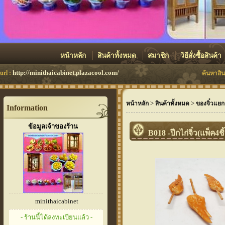
หน้าหลัก
สินค้าทั้งหมด
สมาชิก
วิธีสั่งซื้อสินค้า
http://minithaicabinet.plazacool.com/
url :
ค้นหาสิน
>
>
หน้าหลัก
สินค้าทั้งหมด
ของจิ๋วแยกช
Information
ข้อมูลเจ้าของร้าน
B018 -ปีกไก่จิ๋ว(แพ็ค4ชิ
minithaicabinet
- ร้านนี้ได้ลงทะเบียนแล้ว -