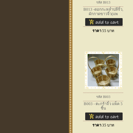
รหัส B013
B013 -ดอกกะหล่ำปลีจิ๋ว,
ผักกาดขาวจิ๋ว(แพ
ราคา
55
บาท
รหัส B003
B003 - ตะกร้าจิ๋ว แพ็ค 5
ชิ้น
ราคา
35
บาท