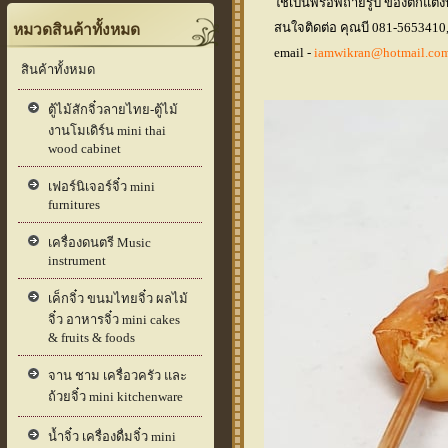
ใช้เป็นพร๊อพถ่ายรูป ของตกแต่ง
สนใจติดต่อ คุณบี 081-565341
หมวดสินค้าทั้งหมด
email -
iamwikran@hotmail.co
สินค้าทั้งหมด
ตู้ไม้สักจิ๋วลายไทย-ตู้ไม้
งานโมเดิร์น mini thai
wood cabinet
เฟอร์นิเจอร์จิ๋ว mini
furnitures
เครื่องดนตรี Music
instrument
เค็กจิ๋ว ขนมไทยจิ๋ว ผลไม้
จิ๋ว อาหารจิ๋ว mini cakes
& fruits & foods
จาน ชาม เครื่อวครัว และ
ถ้วยจิ๋ว mini kitchenware
น้ำจิ๋ว เครื่องดื่มจิ๋ว mini