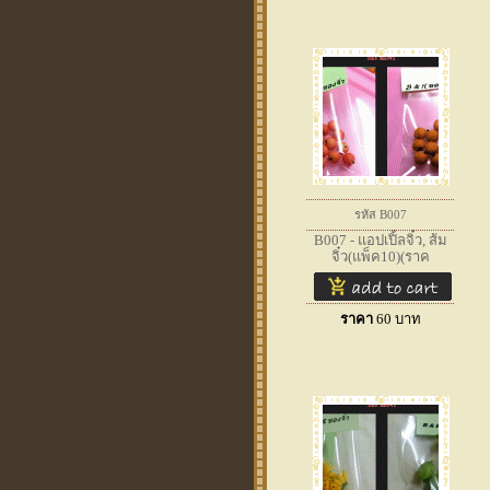
รหัส B007
B007 - แอปเปิ้ลจิ๋ว, ส้ม
จิ๋ว(แพ็ค10)(ราค
ราคา
60
บาท