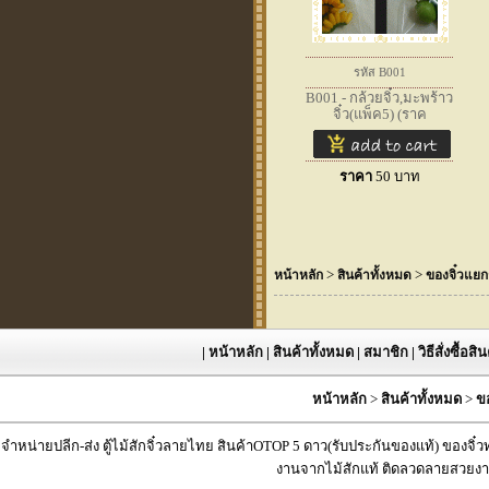
รหัส B001
B001 - กล้วยจิ๋ว,มะพร้าว
จิ๋ว(แพ็ค5) (ราค
ราคา
50
บาท
>
>
หน้าหลัก
สินค้าทั้งหมด
ของจิ๋วแยกช
|
หน้าหลัก
|
สินค้าทั้งหมด
|
สมาชิก
|
วิธีสั่งซื้อสิ
หน้าหลัก
>
สินค้าทั้งหมด
>
ขอ
จำหน่ายปลีก-ส่ง ตู้ไม้สักจิ๋วลายไทย สินค้าOTOP 5 ดาว(รับประกันของแท้) ของจิ๋
งานจากไม้สักแท้ ติดลวดลายสวยงาม 