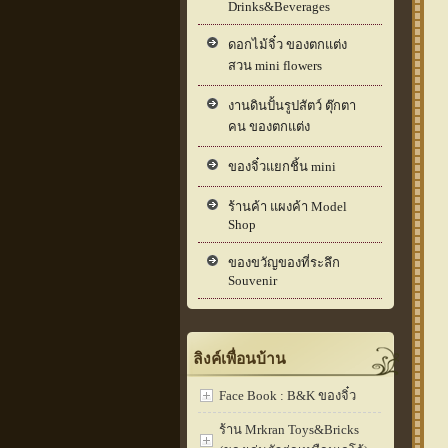
Drinks&Beverages
ดอกไม้จิ๋ว ของตกแต่ง
สวน mini flowers
งานดินปั้นรูปสัตว์ ตุ๊กตา
คน ของตกแต่ง
ของจิ๋วแยกชิ้น mini
ร้านค้า แผงค้า Model
Shop
ของขวัญของที่ระลึก
Souvenir
ลิงค์เพื่อนบ้าน
Face Book : B&K ของจิ๋ว
ร้าน Mrkran Toys&Bricks