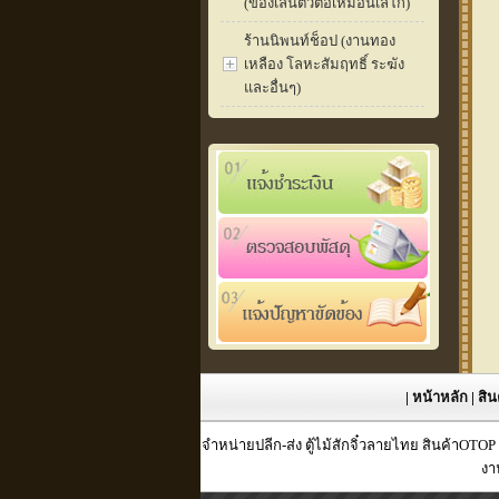
(ของเล่นตัวต่อเหมือนเลโก้)
ร้านนิพนท์ช็อป (งานทอง
เหลือง โลหะสัมฤทธิ์ ระฆัง
และอื่นๆ)
|
หน้าหลัก
|
สิน
จำหน่ายปลีก-ส่ง ตู้ไม้สักจิ๋วลายไทย สินค้าOTO
งา