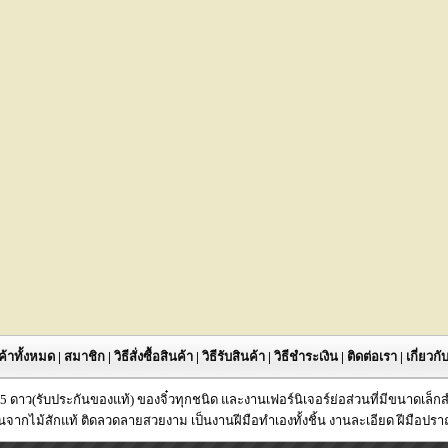
ค้าทั้งหมด
|
สมาชิก
|
วิธีสั่งซื้อสินค้า
|
วิธีรับสินค้า
|
วิธีชำระเงิน
|
ติดต่อเรา
|
เกี่ยวก
P 5 ดาว(รับประกันของแท้) ของจิ๋วทุกชนิด และงานเฟอร์นิเจอร์ย่อส่วนที่มีขนาดเล็
นจากไม้สักแท้ ติดลวดลายสวยงาม เป็นงานฝีมือทำเองทั้งชิ้น งานละเอียด ฝีมือปรา