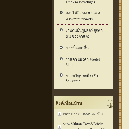
Drinks&Beverages
ดอกไม้จิ๋ว ของตกแต่ง
สวน mini flowers
งานดินปั้นรูปสัตว์ ตุ๊กตา
คน ของตกแต่ง
ของจิ๋วแยกชิ้น mini
ร้านค้า แผงค้า Model
Shop
ของขวัญของที่ระลึก
Souvenir
ลิงค์เพื่อนบ้าน
Face Book : B&K ของจิ๋ว
ร้าน Mrkran Toys&Bricks