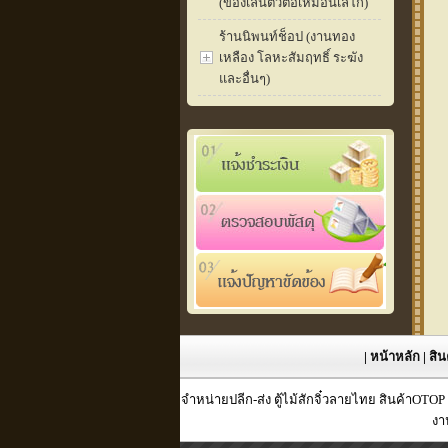
(ของเล่นตัวต่อเหมือนเลโก้)
ร้านนิพนท์ช็อป (งานทอง
เหลือง โลหะสัมฤทธิ์ ระฆัง
และอื่นๆ)
|
หน้าหลัก
|
สิน
จำหน่ายปลีก-ส่ง ตู้ไม้สักจิ๋วลายไทย สินค้าOTO
งา