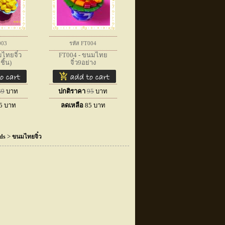
003
รหัส FT004
ไทยจิ๋ว
FT004 - ขนมไทย
ชิ้น)
จิ๋ว9อย่าง
39
บาท
ปกติราคา
95
บาท
5
บาท
ลดเหลือ
85
บาท
>
ods
ขนมไทยจิ๋ว