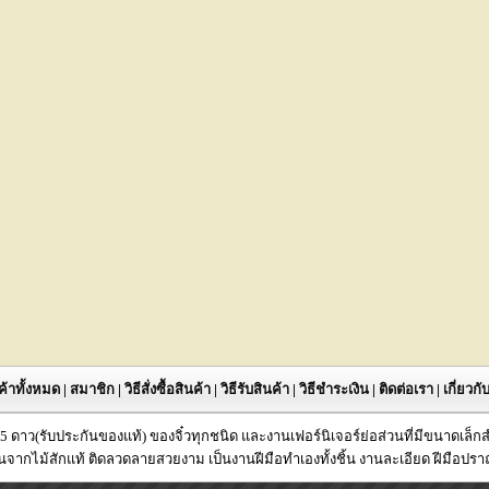
ค้าทั้งหมด
|
สมาชิก
|
วิธีสั่งซื้อสินค้า
|
วิธีรับสินค้า
|
วิธีชำระเงิน
|
ติดต่อเรา
|
เกี่ยวก
P 5 ดาว(รับประกันของแท้) ของจิ๋วทุกชนิด และงานเฟอร์นิเจอร์ย่อส่วนที่มีขนาดเล็
นจากไม้สักแท้ ติดลวดลายสวยงาม เป็นงานฝีมือทำเองทั้งชิ้น งานละเอียด ฝีมือปรา