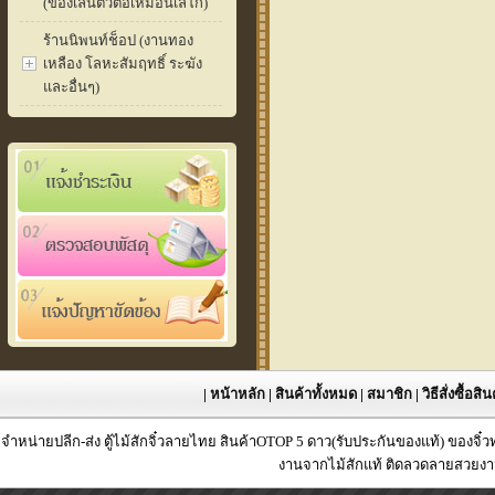
(ของเล่นตัวต่อเหมือนเลโก้)
ร้านนิพนท์ช็อป (งานทอง
เหลือง โลหะสัมฤทธิ์ ระฆัง
และอื่นๆ)
|
หน้าหลัก
|
สินค้าทั้งหมด
|
สมาชิก
|
วิธีสั่งซื้อสิ
จำหน่ายปลีก-ส่ง ตู้ไม้สักจิ๋วลายไทย สินค้าOTOP 5 ดาว(รับประกันของแท้) ของจิ๋
งานจากไม้สักแท้ ติดลวดลายสวยงาม 