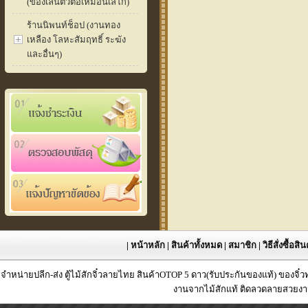
(ของเล่นตัวต่อเหมือนเลโก้)
ร้านนิพนท์ช็อป (งานทอง
เหลือง โลหะสัมฤทธิ์ ระฆัง
และอื่นๆ)
|
หน้าหลัก
|
สินค้าทั้งหมด
|
สมาชิก
|
วิธีสั่งซื้อสิ
จำหน่ายปลีก-ส่ง ตู้ไม้สักจิ๋วลายไทย สินค้าOTOP 5 ดาว(รับประกันของแท้) ของจิ๋
งานจากไม้สักแท้ ติดลวดลายสวยงาม 