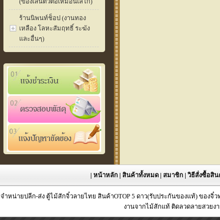
(ของเล่นตัวต่อเหมือนเลโก้)
ร้านนิพนท์ช็อป (งานทอง
เหลือง โลหะสัมฤทธิ์ ระฆัง
และอื่นๆ)
|
หน้าหลัก
|
สินค้าทั้งหมด
|
สมาชิก
|
วิธีสั่งซื้อสิ
จำหน่ายปลีก-ส่ง ตู้ไม้สักจิ๋วลายไทย สินค้าOTOP 5 ดาว(รับประกันของแท้) ของจิ๋
งานจากไม้สักแท้ ติดลวดลายสวยงาม 