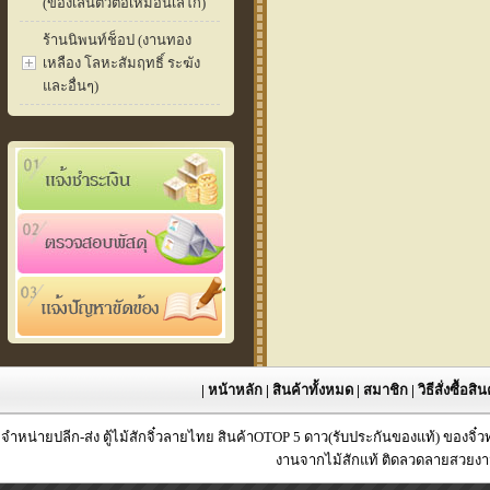
(ของเล่นตัวต่อเหมือนเลโก้)
ร้านนิพนท์ช็อป (งานทอง
เหลือง โลหะสัมฤทธิ์ ระฆัง
และอื่นๆ)
|
หน้าหลัก
|
สินค้าทั้งหมด
|
สมาชิก
|
วิธีสั่งซื้อสิ
จำหน่ายปลีก-ส่ง ตู้ไม้สักจิ๋วลายไทย สินค้าOTOP 5 ดาว(รับประกันของแท้) ของจิ๋
งานจากไม้สักแท้ ติดลวดลายสวยงาม 