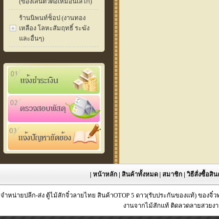
(ของเล่นตัวต่อเหมือนเลโก้)
ร้านนิพนท์ช็อป (งานทอง
เหลือง โลหะสัมฤทธิ์ ระฆัง
และอื่นๆ)
|
หน้าหลัก
|
สินค้าทั้งหมด
|
สมาชิก
|
วิธีสั่งซื้อสิ
จำหน่ายปลีก-ส่ง ตู้ไม้สักจิ๋วลายไทย สินค้าOTOP 5 ดาว(รับประกันของแท้) ของจิ๋
งานจากไม้สักแท้ ติดลวดลายสวยงาม 