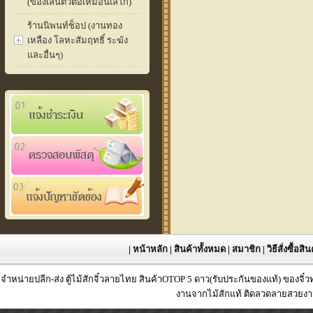
(ของเล่นตัวต่อเหมือนเลโก้)
ร้านนิพนท์ช็อป (งานทอง
เหลือง โลหะสัมฤทธิ์ ระฆัง
และอื่นๆ)
|
หน้าหลัก
|
สินค้าทั้งหมด
|
สมาชิก
|
วิธีสั่งซื้อสิ
จำหน่ายปลีก-ส่ง ตู้ไม้สักจิ๋วลายไทย สินค้าOTOP 5 ดาว(รับประกันของแท้) ของจิ๋
งานจากไม้สักแท้ ติดลวดลายสวยงาม 